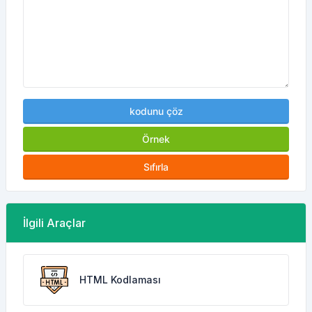
kodunu çöz
Örnek
Sıfırla
İlgili Araçlar
HTML Kodlaması