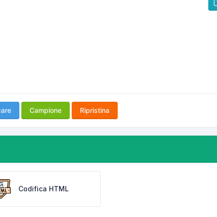
care
Campione
Ripristina
Codifica HTML