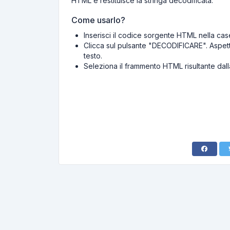
HTML e restituisce la stringa decodificata.
Come usarlo?
Inserisci il codice sorgente HTML nella casel
Clicca sul pulsante "DECODIFICARE". Aspetta 
testo.
Seleziona il frammento HTML risultante dalla