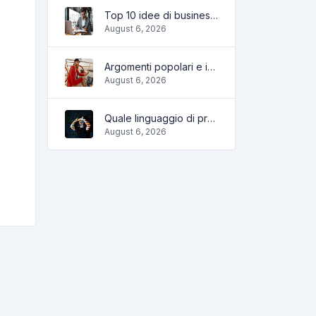
Top 10 idee di business online per principianti 2022 e strumenti per aiutarti a lavorare facilmente
August 6, 2026
Argomenti popolari e idee per un blog di successo nel 2022, così come gli strumenti che saranno utili al blogger
August 6, 2026
Quale linguaggio di programmazione imparare nel 2022 e quali strumenti aiuteranno i programmatori nei compiti quotidiani
August 6, 2026