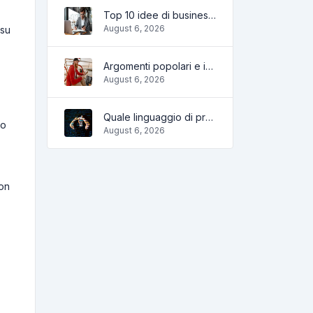
Top 10 idee di business online per principianti 2022 e strumenti per aiutarti a lavorare facilmente
August 6, 2026
 su
Argomenti popolari e idee per un blog di successo nel 2022, così come gli strumenti che saranno utili al blogger
August 6, 2026
Quale linguaggio di programmazione imparare nel 2022 e quali strumenti aiuteranno i programmatori nei compiti quotidiani
lo
August 6, 2026
con