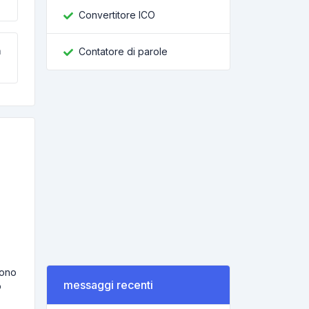
Convertitore ICO
m
Contatore di parole
vono
messaggi recenti
o