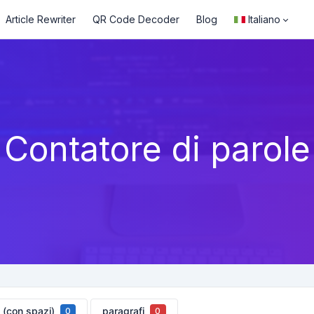
Article Rewriter
QR Code Decoder
Blog
Italiano
Contatore di parole
i (con spazi)
paragrafi
0
0