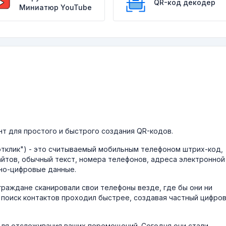
QR-код декодер
Миниатюр YouTube
нт для простого и быстрого создания QR-кодов.
тклик") - это считываемый мобильным телефоном штрих-код,
йтов, обычный текст, номера телефонов, адреса электронной
нно-цифровые данные.
граждане сканировали свои телефоны везде, где бы они ни
ы поиск контактов проходил быстрее, создавая частный цифро
для отслеживания ваших перемещений. Сегодня они стали