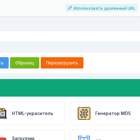
Использовать удаленный URL
ть
Образец
Перезагрузить
HTML-украситель
Генератор MD5
Загрузчик