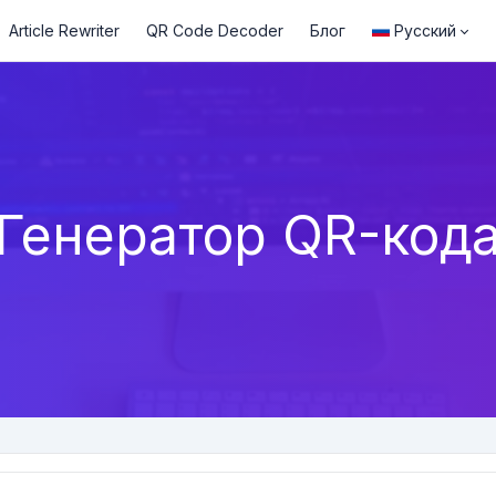
Article Rewriter
QR Code Decoder
Блог
Русский
Генератор QR-код