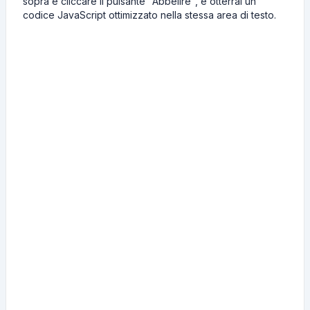
sopra e cliccare il pulsante "Abbelire", e otterrai un
codice JavaScript ottimizzato nella stessa area di testo.