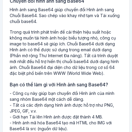
Chuyển đổi hình ảnh sang Base64
Hình ảnh sang Base64 giúp chuyển đổi Hình ảnh sang
Chuỗi Base64. Sao chép vào khay nhớ tạm và Tải xuống
chuỗi base64.
Trong quá trình phát triển để cải thiện hiệu suất hoặc
không muốn tải hình ảnh hoặc biểu tượng nhỏ, công cụ
image to base64 sẽ giúp ích. Chuỗi Base64 dưới dạng
Hình ảnh có thể được sử dụng trong email dưới dạng
(Phần mở rộng Thư Internet Đa năng). Tất cả trình duyệt
mới nhất đều hỗ trợ hiển thị chuỗi base64 dưới dạng hình
ảnh. Chuỗi Base64 đại diện cho dữ liệu trong cơ số 64
đặc biệt phổ biến trên WWW (World Wide Web).
Bạn có thể làm gì với Hình ảnh sang Base64?
- Công cụ này giúp bạn chuyển đổi Hình ảnh của mình
sang nhóm Base64 một cách dễ dàng.
- Tất cả các định dạng hình ảnh được hỗ trợ như PNG,
JPEG, GIF, v.v.
- Giới hạn Tải lên Hình ảnh được đặt thành 4 MB.
- Hình ảnh mã hóa Base64 tạo mã HTML cho IMG với
Base64 là src (nguồn dữ liệu).